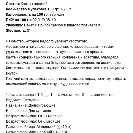
Состав:
Калтык говяжий
Количество в упаковке 100 гр:
1-2 шт
Калорийность на 100 гр:
335 ккал
БЖУ на 100 гр:
32,9 г/9,35 г/ 0 г
Упаковка:
Пакет с zip-lock замком и влагопоглотителем
Жесткость:
3*
Лакомство, которое надолго увлечёт хвостатого.
Ароматное и натуральное угощение, которое подарит питомцу
удовольствие от насыщенного вкуса и приятного аромата.
Калтык содержит много кальция, коллагена и эластина, благодаря
которым суставы и связки будут оставаться здоровыми долгие годы.
Как витаминка – только вкуснее! Очень мясное лакомство с хрящиком
внутри.
Говяжий калтык представлен в нескольких размерах, поэтому выбрать
подходящий вашему хвостику – будет несложно!
*Шкала жесткости 1-5, где 1 — самое мягкое, 5 — самое жесткое
Вид мяса: Говядина
Назначение: Долгоиграющие
Назначение: Для суставов
Возраст любимца: От 3х месяцев
Возраст любимца: От 6 месяцев
Размер любимца: Маленький (до 10 кг)
Размер любимца: Средний (10-25 кг)