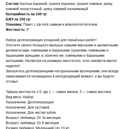
Состав:
Калтык бараний, трахея баранья, трахея говяжья, хрящ
говяжий лопасточный, хрящ говяжий пальчиковый
Калорийность на 100 гр:
БЖУ на 100 гр:
Упаковка:
Пакет с zip-lock замком и влагопоглотителем
Жесткость:
3*
Набор долгоиграющих угощений для серьёзных ребят!
Угостите своего большого малыша самыми вкусными и ароматными
деликатесами: говяжьими и бараньими трахеями, говяжьими и
бараньими хрящами, и, конечно же, говяжьими и бараньими
калтыками. Несмотря на размеры хвостатого, этих лакомств хватит
надолго!
Запаситесь долгоиграющими натуральными вусняшками, они всегда
заканчиваются неожиданно в неподходящий момент, а вы будете
готовы!
*Шкала жесткости 1-5, где 1 — самое мягкое, 5 — самое жесткое
Вид мяса: Набор
Назначение: Долгоиграющие
Назначение: Для суставов
Назначение: Для чистки зубов
Возраст любимца: От 3х месяцев
Возраст любимца: От 6 месяцев
Размер любимца: Маленький (до 10 кг)