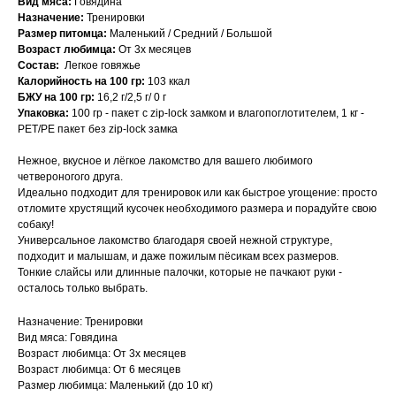
Вид мяса:
Говядина
Назначение:
Тренировки
Размер питомца:
Маленький / Средний / Большой
Возраст любимца:
От 3х месяцев
Состав:
Легкое говяжье
Калорийность на 100 гр:
103 ккал
БЖУ на 100 гр:
16,2 г/2,5 г/ 0 г
Упаковка:
100 гр - пакет с zip-lock замком и влагопоглотителем, 1 кг -
PET/PE пакет без zip-lock замка
Нежное, вкусное и лёгкое лакомство для вашего любимого
четвероногого друга.
Идеально подходит для тренировок или как быстрое угощение: просто
отломите хрустящий кусочек необходимого размера и порадуйте свою
собаку!
Универсальное лакомство благодаря своей нежной структуре,
подходит и малышам, и даже пожилым пёсикам всех размеров.
Тонкие слайсы или длинные палочки, которые не пачкают руки -
осталось только выбрать.
Назначение: Тренировки
Вид мяса: Говядина
Возраст любимца: От 3х месяцев
Возраст любимца: От 6 месяцев
Размер любимца: Маленький (до 10 кг)