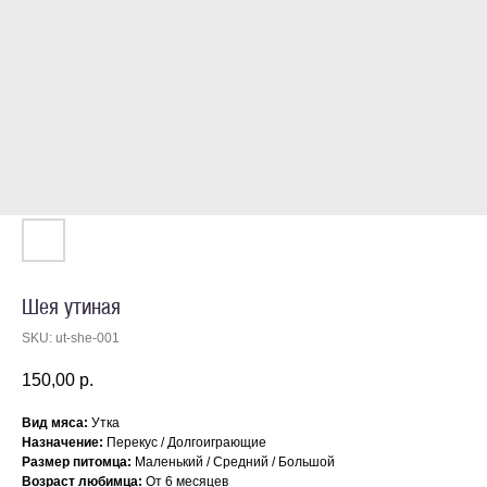
Шея утиная
SKU:
ut-she-001
150,00
р.
Вид мяса:
Утка
Назначение:
Перекус / Долгоиграющие
Размер питомца:
Маленький / Средний / Большой
Возраст любимца:
От 6 месяцев