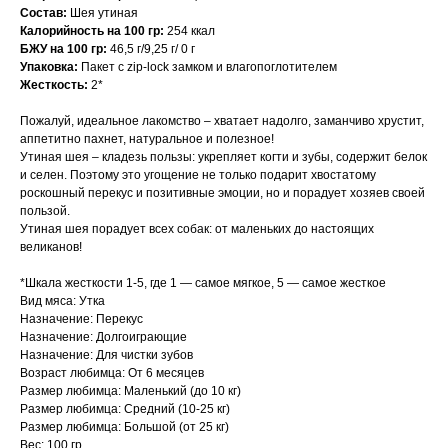
Состав:
Шея утиная
Калорийность на 100 гр:
254 ккал
БЖУ на 100 гр:
46,5 г/9,25 г/ 0 г
Упаковка:
Пакет с zip-lock замком и влагопоглотителем
Жесткость:
2*
Пожалуй, идеальное лакомство – хватает надолго, заманчиво хрустит,
аппетитно пахнет, натуральное и полезное!
Утиная шея – кладезь пользы: укрепляет когти и зубы, содержит белок
и селен. Поэтому это угощение не только подарит хвостатому
роскошный перекус и позитивные эмоции, но и порадует хозяев своей
пользой.
Утиная шея порадует всех собак: от маленьких до настоящих
великанов!
*Шкала жесткости 1-5, где 1 — самое мягкое, 5 — самое жесткое
Вид мяса: Утка
Назначение: Перекус
Назначение: Долгоиграющие
Назначение: Для чистки зубов
Возраст любимца: От 6 месяцев
Размер любимца: Маленький (до 10 кг)
Размер любимца: Средний (10-25 кг)
Размер любимца: Большой (от 25 кг)
Вес: 100 гр