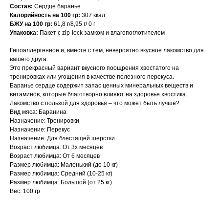
Состав:
Сердце баранье
Калорийность на 100 гр:
307 ккал
БЖУ на 100 гр:
61,8 г/8,95 г/ 0 г
Упаковка:
Пакет с zip-lock замком и влагопоглотителем
Гипоаллергенное и, вместе с тем, невероятно вкусное лакомство для
вашего друга.
Это прекрасный вариант вкусного поощрения хвостатого на
тренировках или угощения в качестве полезного перекуса.
Баранье сердце содержит запас ценных минеральных веществ и
витаминов, которые благотворно влияют на здоровье хвостика.
Лакомство с пользой для здоровья – что может быть лучше?
Вид мяса: Баранина
Назначение: Тренировки
Назначение: Перекус
Назначение: Для блестящей шерстки
Возраст любимца: От 3х месяцев
Возраст любимца: От 6 месяцев
Размер любимца: Маленький (до 10 кг)
Размер любимца: Средний (10-25 кг)
Размер любимца: Большой (от 25 кг)
Вес: 100 гр