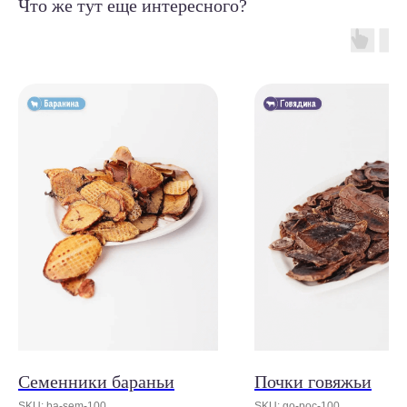
Что же тут еще интересного?
Семенники бараньи
Почки говяжьи
SKU:
ba-sem-100
SKU:
go-poc-100