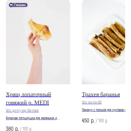
Хрящ лопаточный
Трахея баранья
говяжий р. MEDI
SKU:
ba-tra-100
Перекус с пользой для суставов и зу
SKU:
go-hry-lop-100-medi
Янтарная погрызушка для маленьких и
р.
450
/
100 g
средненьких акул
р.
380
/
100 g