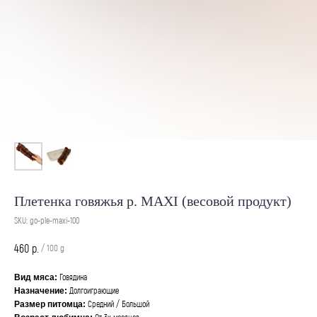
Плетенка говяжья р. MAXI (весовой продукт)
SKU:
go-ple-maxi-100
р.
460
/
100 g
Говядина
Вид мяса:
Долгоиграющие
Назначение:
Средний / Большой
Размер питомца:
От 3х месяцев