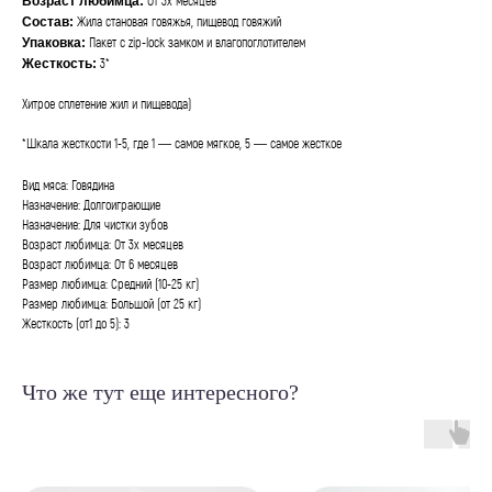
Возраст любимца:
Жила становая говяжья, пищевод говяжий
Состав:
Пакет с zip-lock замком и влагопоглотителем
Упаковка:
3*
Жесткость:
Хитрое сплетение жил и пищевода)
*Шкала жесткости 1-5, где 1 — самое мягкое, 5 — самое жесткое
Вид мяса: Говядина
Назначение: Долгоиграющие
Назначение: Для чистки зубов
Возраст любимца: От 3х месяцев
Возраст любимца: От 6 месяцев
Размер любимца: Средний (10-25 кг)
Размер любимца: Большой (от 25 кг)
Жесткость (от1 до 5): 3
Что же тут еще интересного?