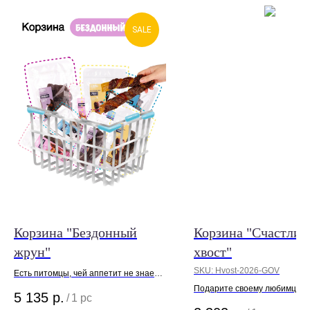
SALE
Корзина "Бездонный
Корзина "Счастли
жрун"
хвост"
SKU:
Hvost-2026-GOV
Есть питомцы, чей аппетит не знает
ни границ, ни дна. Для кого
Подарите своему любимцу
5 135
р.
/
1 pc
стандартная пачка лакомств — это
настоящий мясной праздник 