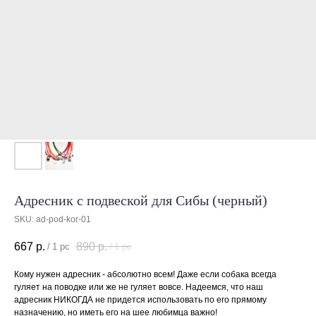
Адресник с подвеской для Сибы (черный)
SKU:
ad-pod-kor-01
667
р.
890
р.
/
1 pc
/
1 pc
Кому нужен адресник - абсолютно всем! Даже если собака всегда
гуляет на поводке или же не гуляет вовсе. Надеемся, что наш
адресник НИКОГДА не придется использовать по его прямому
назначению, но иметь его на шее любимца важно!