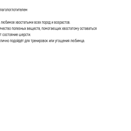
 влагопоглотителем
 любимое хвостатыми всех пород и возрастов.
ичество полезных веществ, помогающих хвостатому оставаться
т состояние шерсти.
тлично подойдёт для тренировок или угощения любимца.