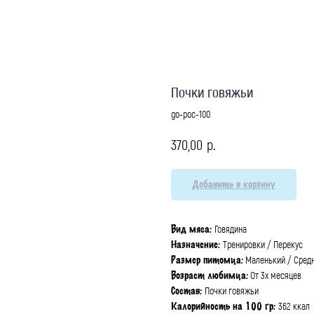
Почки говяжьи
go-poc-100
р.
370,00
Добавить в корзину
Говядина
Вид мяса:
Тренировки / Перекус
Назначение:
Маленький / Сред
Размер питомца:
От 3х месяцев
Возраст любимца:
Почки говяжьи
Состав:
362 ккал
Калорийность на 100 гр: