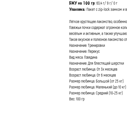
63,4 г/ 9 г/ 0 г
БЖУ на 100 гр:
Пакет с zip-lock замком и
Упаковка:
Лёгкое хрустящее лакомство, особенно
Говяжьи почки содержат огромное кол
весёлым и активным, а также улучшаю
Такое вкусное и полезное лакомство о
Назначение: Тренировки
Назначение: Перекус
Вид мяса: Говядина
Назначение: Для блестящей шерстки
Возраст любимца: От 3х месяцев
Возраст любимца: От 6 месяцев
Размер любимца: Большой (от 25 кг)
Размер любимца: Маленький (до 10 кг)
Размер любимца: Средний (10-25 кг)
Вес: 100 гр