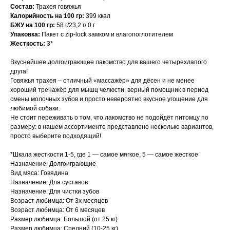
Состав:
Трахея говяжья
Калорийность на 100 гр:
399 ккал
БЖУ на 100 гр:
58 г/23,2 г/ 0 г
Упаковка:
Пакет с zip-lock замком и влагопоглотителем
Жесткость:
3*
Вкуснейшее долгоиграющее лакомство для вашего четырехлапого
друга!
Говяжья трахея – отличный «массажёр» для дёсен и не менее
хороший тренажёр для мышц челюсти, верный помощник в период
смены молочных зубов и просто невероятно вкусное угощение для
любимой собаки.
Не стоит переживать о том, что лакомство не подойдёт питомцу по
размеру: в нашем ассортименте представлено несколько вариантов,
просто выберите подходящий!
*Шкала жесткости 1-5, где 1 — самое мягкое, 5 — самое жесткое
Назначение: Долгоиграющие
Вид мяса: Говядина
Назначение: Для суставов
Назначение: Для чистки зубов
Возраст любимца: От 3х месяцев
Возраст любимца: От 6 месяцев
Размер любимца: Большой (от 25 кг)
Размер любимца: Средний (10-25 кг)