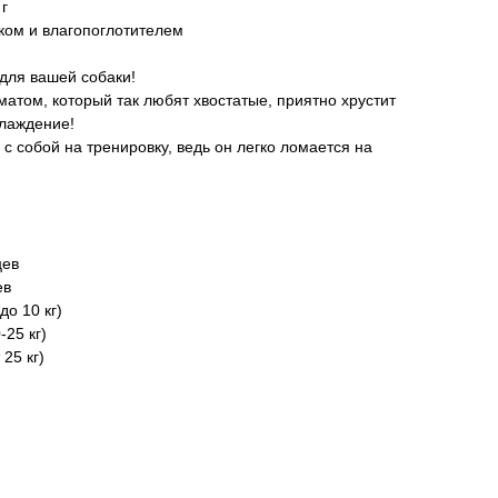
 г
мком и влагопоглотителем
для вашей собаки!
том, который так любят хвостатые, приятно хрустит
слаждение!
 с собой на тренировку, ведь он легко ломается на
цев
ев
о 10 кг)
25 кг)
25 кг)