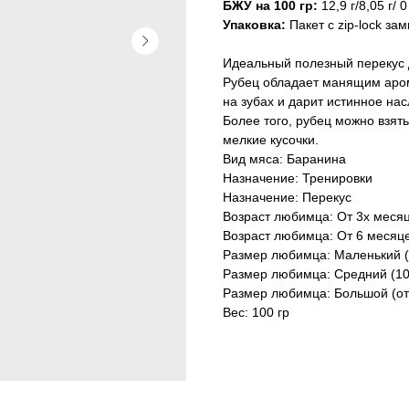
БЖУ на 100 гр:
12,9 г/8,05 г/ 0
Упаковка:
Пакет с zip-lock за
Идеальный полезный перекус 
Рубец обладает манящим арома
на зубах и дарит истинное на
Более того, рубец можно взять
мелкие кусочки.
Вид мяса: Баранина
Назначение: Тренировки
Назначение: Перекус
Возраст любимца: От 3х меся
Возраст любимца: От 6 месяц
Размер любимца: Маленький (д
Размер любимца: Средний (10-
Размер любимца: Большой (от 
Вес: 100 гр