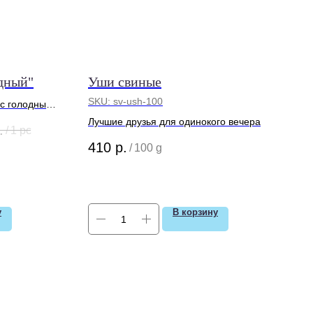
дный"
Уши свиные
SKU:
sv-ush-100
ас голодными
 Его аппетит
Лучшие друзья для одинокого вечера
.
/
1 pc
р создан
410
р.
/
100 g
томимых
«Вечно
перекус, это
рый
орливого
у
В корзину
лгие часы
орзины" не
едложениями,