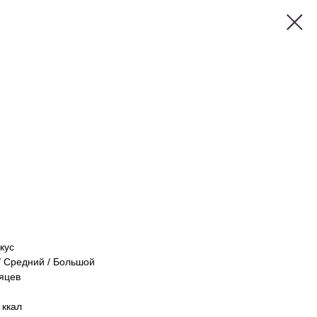
кус
 Средний / Большой
яцев
 ккал