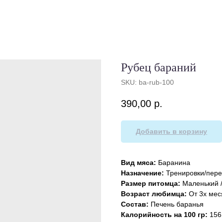
Рубец бараний
SKU:
ba-rub-100
390,00
р.
Добавить в корзину
Вид мяса:
Баранина
Назначение:
Тренировки/пере
Размер питомца:
Маленький /
Возраст любимца:
От 3х мес
Состав:
Печень баранья
Калорийность на 100 гр:
156