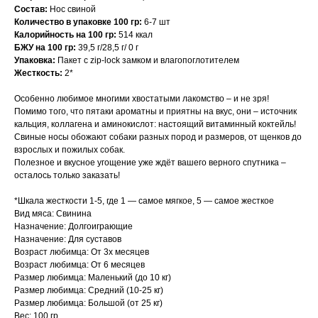
Состав:
Нос свиной
Количество в упаковке 100 гр:
6-7 шт
Калорийность на 100 гр:
514 ккал
БЖУ на 100 гр:
39,5 г/28,5 г/ 0 г
Упаковка:
Пакет с zip-lock замком и влагопоглотителем
Жесткость:
2*
Особенно любимое многими хвостатыми лакомство – и не зря!
Помимо того, что пятаки ароматны и приятны на вкус, они – источник
кальция, коллагена и аминокислот: настоящий витаминный коктейль!
Свиные носы обожают собаки разных пород и размеров, от щенков до
взрослых и пожилых собак.
Полезное и вкусное угощение уже ждёт вашего верного спутника –
осталось только заказать!
*Шкала жесткости 1-5, где 1 — самое мягкое, 5 — самое жесткое
Вид мяса: Свинина
Назначение: Долгоиграющие
Назначение: Для суставов
Возраст любимца: От 3х месяцев
Возраст любимца: От 6 месяцев
Размер любимца: Маленький (до 10 кг)
Размер любимца: Средний (10-25 кг)
Размер любимца: Большой (от 25 кг)
Вес: 100 гр