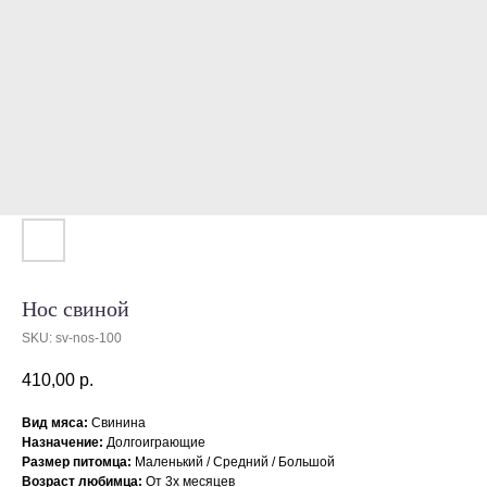
Нос свиной
SKU:
sv-nos-100
410,00
р.
Вид мяса:
Свинина
Назначение:
Долгоиграющие
Размер питомца:
Маленький / Средний / Большой
Возраст любимца:
От 3х месяцев