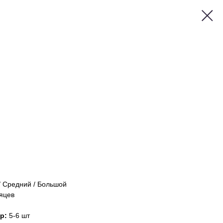
 Средний / Большой
яцев
гр:
5-6 шт