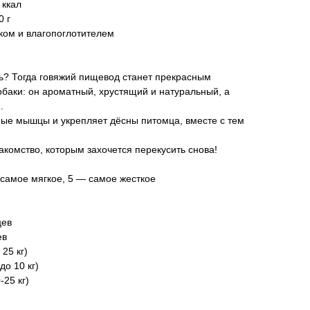
 ккал
0 г
мком и влагопоглотителем
ь? Тогда говяжий пищевод станет прекрасным
баки: он ароматный, хрустящий и натуральный, а
.
ые мышцы и укрепляет дёсны питомца, вместе с тем
комство, которым захочется перекусить снова!
 самое мягкое, 5 — самое жесткое
цев
ев
25 кг)
о 10 кг)
25 кг)