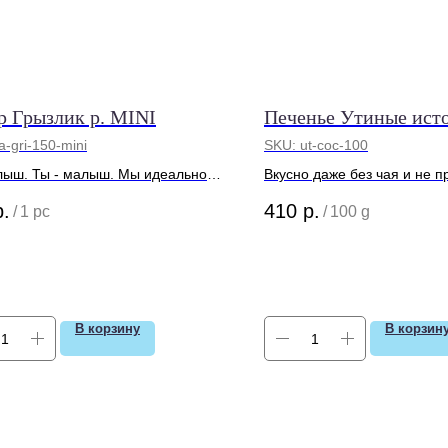
р Грызлик р. MINI
Печенье Утиные ист
a-gri-150-mini
SKU:
ut-coc-100
лыш. Ты - малыш. Мы идеально
Вкусно даже без чая и не п
им друг к другу
самому вылавливать кряка
р.
410
р.
/
1 pc
/
100 g
пруда
В корзину
В корзин