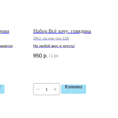
ории
Набор Всё хочу: говядина
SKU:
na-vse-gov-150
ридется
На любой вкус и хрусть!
ющих из
950
р.
/
1 pc
у
В корзину